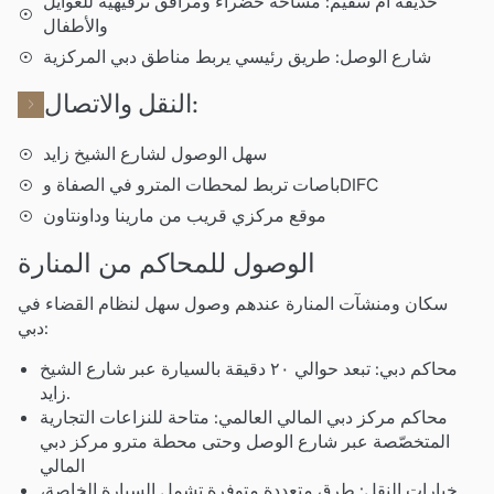
حديقة أم سقيم: مساحة خضراء ومرافق ترفيهية للعوايل
والأطفال
شارع الوصل: طريق رئيسي يربط مناطق دبي المركزية
النقل والاتصال:
سهل الوصول لشارع الشيخ زايد
باصات تربط لمحطات المترو في الصفاة وDIFC
موقع مركزي قريب من مارينا وداونتاون
الوصول للمحاكم من المنارة
سكان ومنشآت المنارة عندهم وصول سهل لنظام القضاء في
دبي:
محاكم دبي: تبعد حوالي ٢٠ دقيقة بالسيارة عبر شارع الشيخ
زايد.
محاكم مركز دبي المالي العالمي: متاحة للنزاعات التجارية
المتخصّصة عبر شارع الوصل وحتى محطة مترو مركز دبي
المالي
خيارات النقل: طرق متعددة متوفرة تشمل السيارة الخاصة،